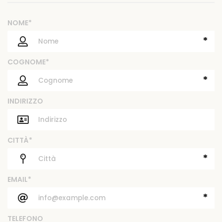
NOME*
*
COGNOME*
*
INDIRIZZO
CITTÀ*
*
EMAIL*
*
TELEFONO