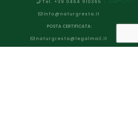
Tel. +39 0464 910365
info@naturgresta.it
POSTA CERTIFICATA:
naturgresta@legalmail.it
SCARICA CATALOGO
CARTACEO
Shop
Carrello
Condizioni di vendita
Pagamento
Spedizione