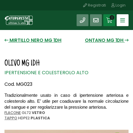
Registrati
Login
SHOP
0
MIRTILLO NERO MG 1DH
ONTANO MG 1DH
OLIVO MG 1DH
IPERTENSIONE E COLESTEROLO ALTO
Cod. MG023
Tradizionalmente usato in caso di 
ipertensione arteriosa e 
colesterolo alto. E’ utile per coadiuvare la normale circolazione 
del sangue e per regolarizzare la pressione arteriosa.
FLACONE
GL72
VETRO
TAPPO
HDPE2
PLASTICA