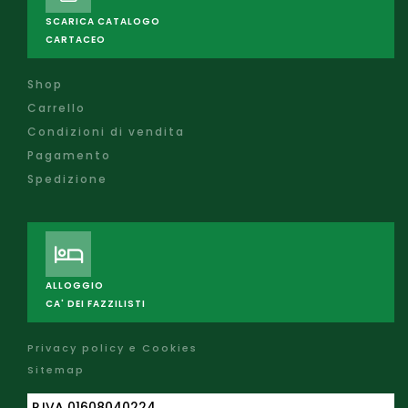
SCARICA CATALOGO
CARTACEO
Shop
Carrello
Condizioni di vendita
Pagamento
Spedizione
ALLOGGIO
CA' DEI FAZZILISTI
Privacy policy e Cookies
Sitemap
P.IVA 01608040224