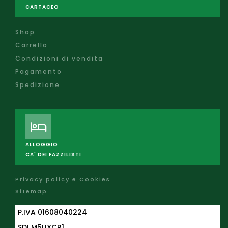
CARTACEO
Shop
Carrello
Condizioni di vendita
Pagamento
Spedizione
ALLOGGIO
CA' DEI FAZZILISTI
Privacy policy e Cookies
Sitemap
P.IVA 01608040224
SDI M5UXCR1