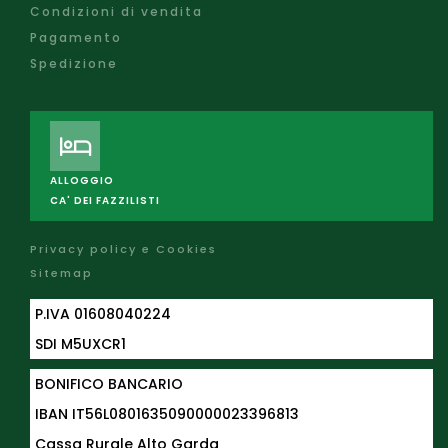
Condizioni di vendita
Pagamento
Spedizione
ALLOGGIO
CA' DEI FAZZILISTI
Privacy policy e Cookies
Sitemap
P.IVA 01608040224
SDI M5UXCR1
BONIFICO BANCARIO
IBAN
IT56L0801635090000023396813
Cassa Rurale Alto Garda